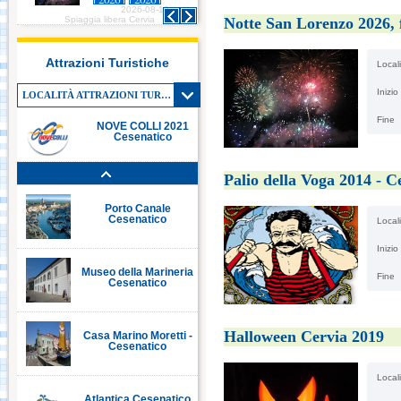
2026-08-10
2026-08-10
Italia in Miniatura -
Notte San Lorenzo 2026, f
Spiaggia libera Cervia
Spiaggia libera Cervia
Rimini
Attrazioni Turistiche
Locali
Le Navi Acquario -
Inizio
Cattolica
LOCALITÀ ATTRAZIONI TURISTICHE
Fine
NOVE COLLI 2021
Cesenatico
Porto Canale Cervia
Palio della Voga 2014 - C
Porto Canale
Cesenatico
Locali
Inizio
Museo della Marineria
Fine
Cesenatico
Halloween Cervia 2019
Casa Marino Moretti -
Cesenatico
Locali
Atlantica Cesenatico