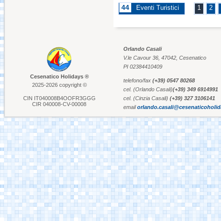
44
Eventi Turistici
1
2
Aquafan Riccione
Orlando Casali
V.le Cavour 36, 47042, Cesenatico
Parco Oltremare -
Riccione
PI 02384410409
Cesenatico Holidays ®
telefono/fax
(+39) 0547 80268
2025-2026 copyright ©
cel. (Orlando Casali)
(+39) 349 6914991
Fiabilandia Rimini
CIN IT040008B4OOFR3GGG
cel. (Cinzia Casali)
(+39) 327 3106141
CIR 040008-CV-00008
email
orlando.casali@cesenaticoholi
Italia in Miniatura -
Rimini
Le Navi Acquario -
Cattolica
Porto Canale Cervia