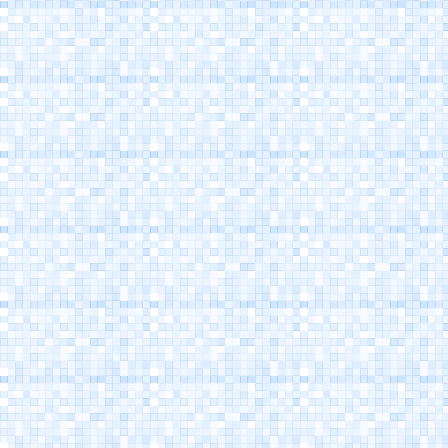
Porto Canale
Cesenatico
Museo della Marineria
Cesenatico
Casa Marino Moretti -
Cesenatico
Atlantica Cesenatico
EuroCamp Cesenatico
Spazio Pantani -
Museo Marco Pantani
Cesenatico