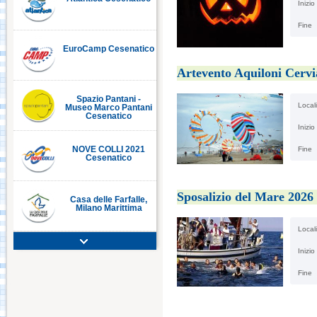
Inizio
Fine
EuroCamp Cesenatico
C
Artevento Aquiloni Cervi
Spazio Pantani -
Locali
Museo Marco Pantani
Cesenatico
Inizio
Fine
NOVE COLLI 2021
Cesenatico
Sposalizio del Mare 2026
Casa delle Farfalle,
Milano Marittima
Locali
Adriatic Golf Club
Inizio
Cervia - Milano
Marittima
Fine
Mirabilandia Ravenna