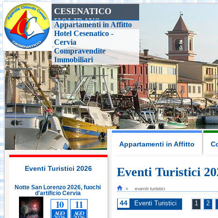
CESENATICO
HOLIDAYS
Casa delle Farfalle,
Appartamenti in Affitto
Milano Marittima
Hotel Cesenatico -
Cervia
Compravendite
Adriatic Golf Club
Immobiliari
Cervia - Milano
Marittima
Mirabilandia Ravenna
Aquafan Riccione
Appartamenti in Affitto
Co
Parco Oltremare -
Riccione
Eventi Turistici 2026
Eventi Turistici 2
tte San Lorenzo 2026, fuochi
Notte San Lorenzo 2026, fuochi
eventi turistici
d'artificio Cervia
Fiabilandia Rimini
d'artificio Cervia
10
11
10
11
44
Eventi Turistici
1
2
AGO
AGO
AGO
AGO
2026
2026
2026
2026