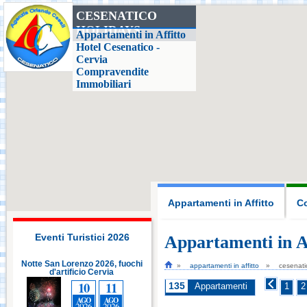
CESENATICO
HOLIDAYS
Casa delle Farfalle,
Appartamenti in Affitto
Milano Marittima
Hotel Cesenatico -
Cervia
Compravendite
Adriatic Golf Club
Immobiliari
Cervia - Milano
Marittima
Mirabilandia Ravenna
Aquafan Riccione
Appartamenti in Affitto
Co
Parco Oltremare -
Riccione
Eventi Turistici 2026
Appartamenti in A
i
Notte San Lorenzo 2026, fuochi
appartamenti in affitto
cesenati
d'artificio Cervia
Fiabilandia Rimini
10
11
135
Appartamenti
1
2
AGO
AGO
2026
2026