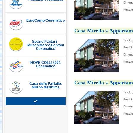
Dimens
Posizi
EuroCamp Cesenatico
CESENATICO
Casa Mirella » Appartam
Tipolog
Spazio Pantani -
Museo Marco Pantani
Posti L
Cesenatico
Dimens
Villa Irene
Posizi
NOVE COLLI 2021
Cesenatico
Casa Mirella » Appartam
Casa delle Farfalle,
Milano Marittima
Tipolog
Posti L
Adriatic Golf Club
Dimens
Cervia - Milano
Marittima
Posizi
Mirabilandia Ravenna