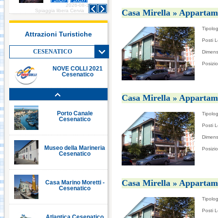
2026-08-10
Italia in Miniatura -
Casa Mirella » Appartam
Spiaggia libera Cervia
Rimini
Tipolog
Attrazioni Turistiche
Posti L
Le Navi Acquario -
Cattolica
CESENATICO
Dimens
Posizi
NOVE COLLI 2021
Cesenatico
Porto Canale Cervia
Casa Mirella » Appartam
Porto Canale
Tipolog
Cesenatico
Posti L
Dimens
Museo della Marineria
Posizi
Cesenatico
Casa Mirella » Appartam
Casa Marino Moretti -
Cesenatico
Tipolog
Posti L
Atlantica Cesenatico