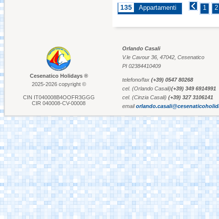
135
Appartamenti
1
2
Aquafan Riccione
Orlando Casali
V.le Cavour 36, 47042, Cesenatico
Parco Oltremare -
Riccione
PI 02384410409
Cesenatico Holidays ®
telefono/fax
(+39) 0547 80268
2025-2026 copyright ©
cel. (Orlando Casali)
(+39) 349 6914991
Fiabilandia Rimini
CIN IT040008B4OOFR3GGG
cel. (Cinzia Casali)
(+39) 327 3106141
CIR 040008-CV-00008
email
orlando.casali@cesenaticoholi
Italia in Miniatura -
Rimini
Le Navi Acquario -
Cattolica
Porto Canale Cervia