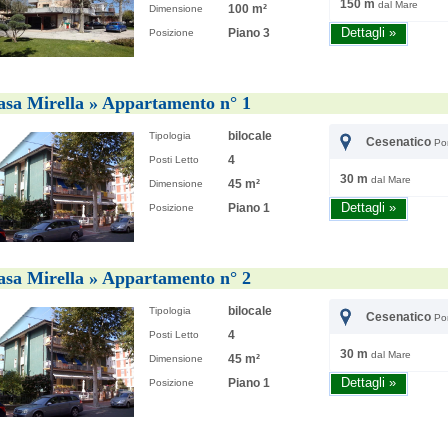
150 m
dal Mare
100 m²
Dimensione
Piano 3
Dettagli »
Posizione
CESENATICO
CESENATICO
asa Mirella » Appartamento n° 1
bilocale
Tipologia
Cesenatico
Po
4
Posti Letto
30 m
dal Mare
45 m²
Dimensione
Villa Irene
Villa dei
Piano 1
Dettagli »
Posizione
asa Mirella » Appartamento n° 2
bilocale
Tipologia
Cesenatico
Po
4
Posti Letto
30 m
dal Mare
45 m²
Dimensione
Piano 1
Dettagli »
Posizione