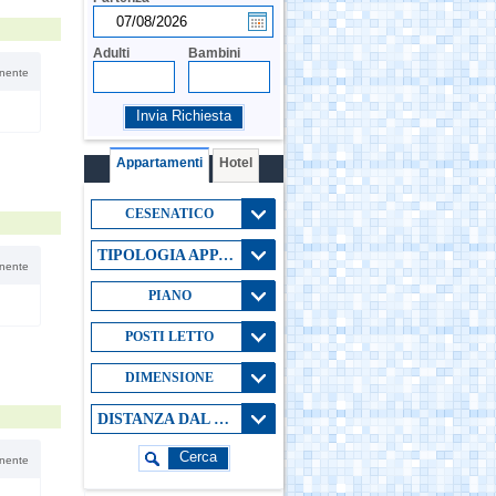
Adulti
Bambini
nente
Invia Richiesta
Appartamenti
Hotel
CESENATICO
TIPOLOGIA APPARTAMENTO
nente
PIANO
POSTI LETTO
DIMENSIONE
DISTANZA DAL MARE
Cerca
nente