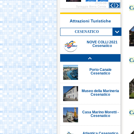
2026-08-10
2026-08-10
Italia in Miniatura -
C
Spiaggia libera Cervia
Spiaggia libera Cervia
Rimini
Attrazioni Turistiche
Le Navi Acquario -
Cattolica
CESENATICO
NOVE COLLI 2021
Cesenatico
Porto Canale Cervia
C
Porto Canale
Cesenatico
Museo della Marineria
Cesenatico
C
Casa Marino Moretti -
Cesenatico
Atlantica Cesenatico