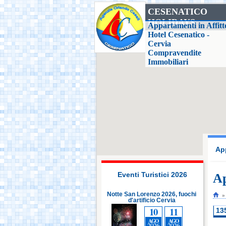
CESENATICO
HOLIDAYS
Casa delle Farfalle,
Appartamenti in Affitt
Milano Marittima
Hotel Cesenatico -
Cervia
Compravendite
Adriatic Golf Club
Immobiliari
Cervia - Milano
Marittima
Mirabilandia Ravenna
Aquafan Riccione
App
Parco Oltremare -
Riccione
Eventi Turistici 2026
Ap
Notte San Lorenzo 2026, fuochi
Notte San Lorenzo 2026, fuochi
Notte
d'artificio Cervia
d'artificio Cervia
Fiabilandia Rimini
10
11
10
11
13
AGO
AGO
AGO
AGO
2026
2026
2026
2026