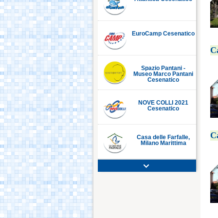
EuroCamp Cesenatico
C
Spazio Pantani -
Museo Marco Pantani
Cesenatico
NOVE COLLI 2021
Cesenatico
C
Casa delle Farfalle,
Milano Marittima
Adriatic Golf Club
Cervia - Milano
Marittima
Mirabilandia Ravenna