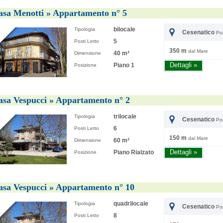
2026-08-10
asa Menotti » Appartamento n° 5
Spiaggia libera Cervia
bilocale
Tipologia
Cesenatico
Po
5
Posti Letto
350 m
dal Mare
40 m²
Dimensione
Piano 1
Dettagli »
Posizione
asa Vespucci » Appartamento n° 2
trilocale
Tipologia
Cesenatico
Po
6
Posti Letto
150 m
dal Mare
60 m²
Dimensione
Piano Rialzato
Dettagli »
Posizione
asa Vespucci » Appartamento n° 10
quadrilocale
Tipologia
Cesenatico
Po
8
Posti Letto