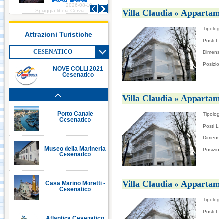
2026-08-10
2026-08-10
Italia in Miniatura -
Villa Claudia » Appartam
Spiaggia libera Cervia
Spiaggia libera Cervia
Rimini
Tipolog
Attrazioni Turistiche
Posti L
Le Navi Acquario -
Cattolica
CESENATICO
Dimens
Posizi
NOVE COLLI 2021
Cesenatico
Porto Canale Cervia
Villa Claudia » Appartam
Porto Canale
Tipolog
Cesenatico
Posti L
Dimens
Museo della Marineria
Posizi
Cesenatico
Villa Claudia » Appartam
Casa Marino Moretti -
Cesenatico
Tipolog
Posti L
Atlantica Cesenatico