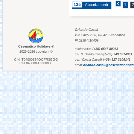
135
Appartamenti
1
2
Aquafan Riccione
Orlando Casali
V.le Cavour 36, 47042, Cesenatico
Parco Oltremare -
Riccione
PI 02384410409
Cesenatico Holidays ®
telefono/fax
(+39) 0547 80268
2025-2026 copyright ©
cel. (Orlando Casali)
(+39) 349 6914991
Fiabilandia Rimini
CIN IT040008B4OOFR3GGG
cel. (Cinzia Casali)
(+39) 327 3106141
CIR 040008-CV-00008
email
orlando.casali@cesenaticoholi
Italia in Miniatura -
Rimini
Le Navi Acquario -
Cattolica
Porto Canale Cervia