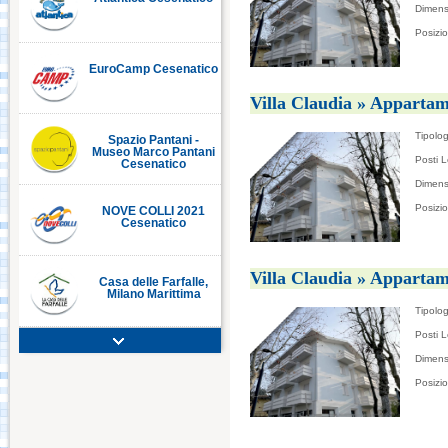
Dimens
Posizi
EuroCamp Cesenatico
C
Villa Claudia » Appartam
Tipolog
Spazio Pantani -
Museo Marco Pantani
Posti L
Cesenatico
Dimens
Posizi
NOVE COLLI 2021
Cesenatico
Villa Claudia » Appartam
Casa delle Farfalle,
Milano Marittima
Tipolog
Posti L
Adriatic Golf Club
Dimens
Cervia - Milano
Marittima
Posizi
Mirabilandia Ravenna