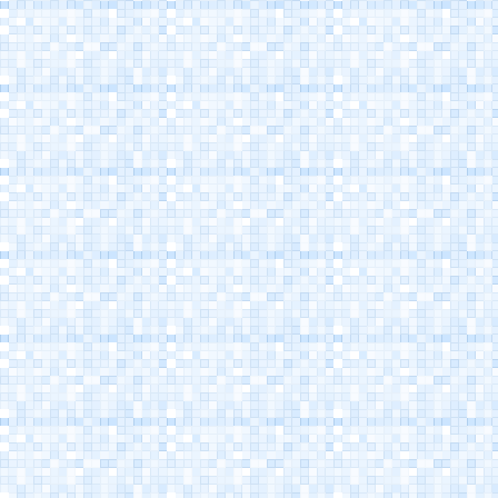
Porto Canale
Cesenatico
Museo della Marineria
Cesenatico
Casa Marino Moretti -
Cesenatico
Atlantica Cesenatico
EuroCamp Cesenatico
Spazio Pantani -
Museo Marco Pantani
Cesenatico