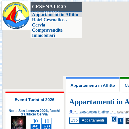
CESENATICO
HOLIDAYS
Casa delle Farfalle,
Appartamenti in Affitto
Milano Marittima
Hotel Cesenatico -
Cervia
Compravendite
Adriatic Golf Club
Immobiliari
Cervia - Milano
Marittima
Mirabilandia Ravenna
Aquafan Riccione
Appartamenti in Affitto
Co
Parco Oltremare -
Riccione
Eventi Turistici 2026
Appartamenti in A
i
Notte San Lorenzo 2026, fuochi
Notte San Lorenzo 2026, fuochi
appartamenti in affitto
cesenati
d'artificio Cervia
Fiabilandia Rimini
d'artificio Cervia
10
11
10
11
135
Appartamenti
1
2
AGO
AGO
AGO
AGO
2026
2026
2026
2026