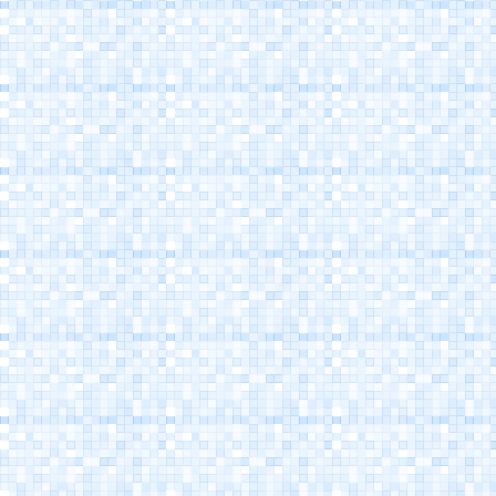
Porto Canale
Cesenatico
Museo della Marineria
Cesenatico
Casa Marino Moretti -
Cesenatico
Atlantica Cesenatico
EuroCamp Cesenatico
Spazio Pantani -
Museo Marco Pantani
Cesenatico