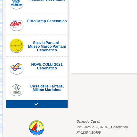
EuroCamp Cesenatico
C
Spazio Pantani -
Museo Marco Pantani
Cesenatico
NOVE COLLI 2021
Cesenatico
Casa delle Farfalle,
Milano Marittima
Adriatic Golf Club
Cervia - Milano
Marittima
Orlando Casali
V.le Cavour 36, 47042, Cesenatico
Mirabilandia Ravenna
PI 02384410409