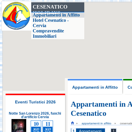
CESENATICO
HOLIDAYS
Casa delle Farfalle,
Appartamenti in Affitto
Milano Marittima
Hotel Cesenatico -
Cervia
Compravendite
Adriatic Golf Club
Immobiliari
Cervia - Milano
Marittima
Mirabilandia Ravenna
Aquafan Riccione
Appartamenti in Affitto
Co
Parco Oltremare -
Riccione
Eventi Turistici 2026
Appartamenti in Af
Cesenatico
Notte San Lorenzo 2026, fuochi
Notte San Lorenzo 2026, fuochi
d'artificio Cervia
Fiabilandia Rimini
d'artificio Cervia
10
11
10
11
appartamenti in affitto
cesenati
AGO
AGO
AGO
AGO
1
2026
2026
2026
2026
Appartamenti
1