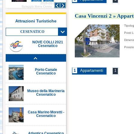
2026-08-10
2026-08-10
Italia in Miniatura -
Spiaggia libera Cervia
Spiaggia libera Cervia
Rimini
Casa Vincenzi 2 » Appar
Attrazioni Turistiche
Tipolog
Le Navi Acquario -
Cattolica
CESENATICO
Posti L
Dimens
NOVE COLLI 2021
Cesenatico
Posizi
Porto Canale Cervia
Porto Canale
1
Appartamenti
1
Cesenatico
Museo della Marineria
Cesenatico
Casa Marino Moretti -
Cesenatico
Atlantica Cesenatico