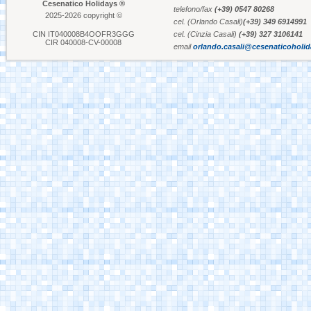
Cesenatico Holidays ®
telefono/fax
(+39) 0547 80268
2025-2026 copyright ©
cel. (Orlando Casali)
(+39) 349 6914991
Aquafan Riccione
CIN IT040008B4OOFR3GGG
cel. (Cinzia Casali)
(+39) 327 3106141
CIR 040008-CV-00008
email
orlando.casali@cesenaticoholi
Parco Oltremare -
Riccione
Fiabilandia Rimini
Italia in Miniatura -
Rimini
Le Navi Acquario -
Cattolica
Porto Canale Cervia