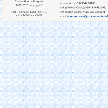
Cesenatico Holidays ®
telefono/fax
(+39) 0547 80268
2025-2026 copyright ©
cel. (Orlando Casali)
(+39) 349 6914991
Aquafan Riccione
CIN IT040008B4OOFR3GGG
cel. (Cinzia Casali)
(+39) 327 3106141
CIR 040008-CV-00008
email
orlando.casali@cesenaticoholi
Parco Oltremare -
Riccione
Fiabilandia Rimini
Italia in Miniatura -
Rimini
Le Navi Acquario -
Cattolica
Porto Canale Cervia