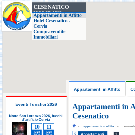
CESENATICO
HOLIDAYS
Casa delle Farfalle,
Appartamenti in Affitto
Milano Marittima
Hotel Cesenatico -
Cervia
Compravendite
Adriatic Golf Club
Immobiliari
Cervia - Milano
Marittima
Mirabilandia Ravenna
Aquafan Riccione
Appartamenti in Affitto
Co
Parco Oltremare -
Riccione
Eventi Turistici 2026
Appartamenti in Af
Cesenatico
i
Notte San Lorenzo 2026, fuochi
Notte San Lorenzo 2026, fuochi
d'artificio Cervia
Fiabilandia Rimini
d'artificio Cervia
10
11
10
11
appartamenti in affitto
cesenati
AGO
AGO
AGO
AGO
2
2026
2026
2026
2026
Appartamenti
1