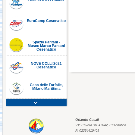
EuroCamp Cesenatico
C
Spazio Pantani -
Museo Marco Pantani
Cesenatico
NOVE COLLI 2021
Cesenatico
Casa delle Farfalle,
Milano Marittima
Adriatic Golf Club
Cervia - Milano
Marittima
Orlando Casali
V.le Cavour 36, 47042, Cesenatico
Mirabilandia Ravenna
PI 02384410409