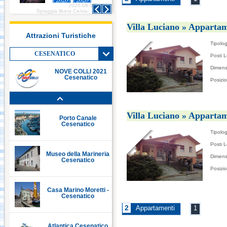
2026-08-10
2026-08-10
Italia in Miniatura -
Spiaggia libera Cervia
Spiaggia libera Cervia
Rimini
Villa Luciano » Appartam
Attrazioni Turistiche
Tipolog
Le Navi Acquario -
Cattolica
CESENATICO
Posti L
Dimens
NOVE COLLI 2021
Cesenatico
Posizi
Porto Canale Cervia
Villa Luciano » Appartam
Porto Canale
Cesenatico
Tipolog
Posti L
Museo della Marineria
Dimens
Cesenatico
Posizi
Casa Marino Moretti -
Cesenatico
2
Appartamenti
1
Atlantica Cesenatico