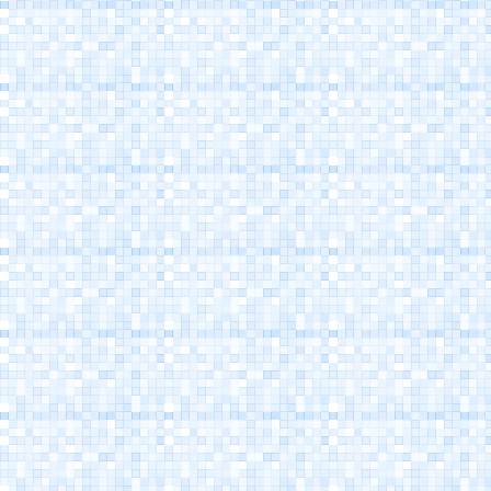
Porto Canale
Cesenatico
Museo della Marineria
Cesenatico
Casa Marino Moretti -
Cesenatico
Atlantica Cesenatico
EuroCamp Cesenatico
Spazio Pantani -
Museo Marco Pantani
Cesenatico