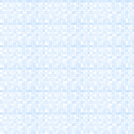
Porto Canale
Cesenatico
Museo della Marineria
Cesenatico
Casa Marino Moretti -
Cesenatico
Atlantica Cesenatico
EuroCamp Cesenatico
Spazio Pantani -
Museo Marco Pantani
Cesenatico