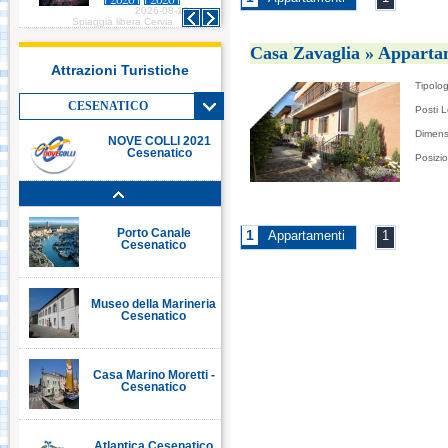
2026-08-10
2026-08-10
Italia in Miniatura -
Spiaggia libera Cervia
Spiaggia libera Cervia
Rimini
Casa Zavaglia » Apparta
Attrazioni Turistiche
Tipolog
Le Navi Acquario -
Cattolica
CESENATICO
Posti L
Dimens
NOVE COLLI 2021
Cesenatico
Posizi
Porto Canale Cervia
Porto Canale
1
Appartamenti
1
Cesenatico
Museo della Marineria
Cesenatico
Casa Marino Moretti -
Cesenatico
Atlantica Cesenatico