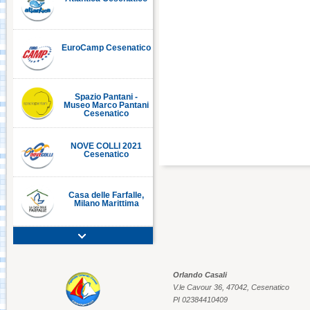
EuroCamp Cesenatico
C
Spazio Pantani -
Museo Marco Pantani
Cesenatico
NOVE COLLI 2021
Cesenatico
Casa delle Farfalle,
Milano Marittima
Adriatic Golf Club
Cervia - Milano
Marittima
Orlando Casali
V.le Cavour 36, 47042, Cesenatico
Mirabilandia Ravenna
PI 02384410409