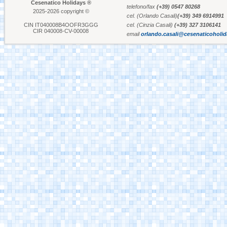
Cesenatico Holidays ®
telefono/fax
(+39) 0547 80268
2025-2026 copyright ©
cel. (Orlando Casali)
(+39) 349 6914991
Aquafan Riccione
CIN IT040008B4OOFR3GGG
cel. (Cinzia Casali)
(+39) 327 3106141
CIR 040008-CV-00008
email
orlando.casali@cesenaticoholi
Parco Oltremare -
Riccione
Fiabilandia Rimini
Italia in Miniatura -
Rimini
Le Navi Acquario -
Cattolica
Porto Canale Cervia