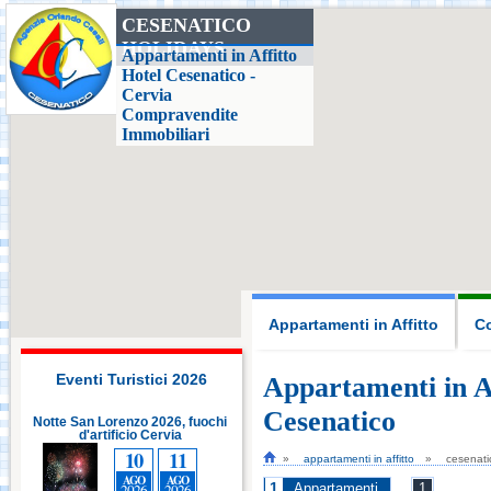
CESENATICO
HOLIDAYS
Casa delle Farfalle,
Appartamenti in Affitto
Milano Marittima
Hotel Cesenatico -
Cervia
Compravendite
Adriatic Golf Club
Immobiliari
Cervia - Milano
Marittima
Mirabilandia Ravenna
Aquafan Riccione
Appartamenti in Affitto
Co
Parco Oltremare -
Riccione
Eventi Turistici 2026
Appartamenti in Af
Cesenatico
i
Notte San Lorenzo 2026, fuochi
Notte San Lorenzo 2026, fuochi
d'artificio Cervia
Fiabilandia Rimini
d'artificio Cervia
10
11
10
11
appartamenti in affitto
cesenati
AGO
AGO
AGO
AGO
1
2026
2026
2026
2026
Appartamenti
1