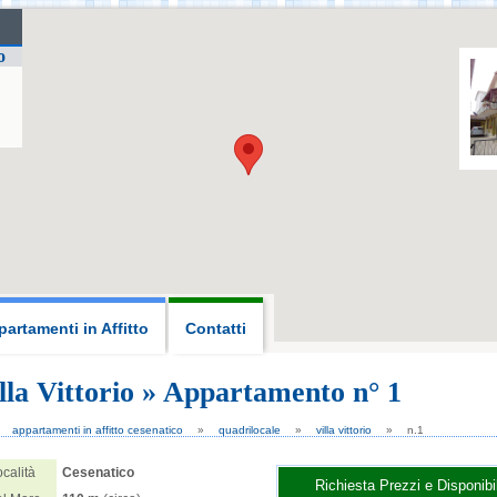
o
artamenti in Affitto
Contatti
lla Vittorio » Appartamento n° 1
 San Lorenzo 2026, fuochi
appartamenti in affitto cesenatico
quadrilocale
villa vittorio
n.1
d'artificio Cervia
10
11
calità
Cesenatico
AGO
AGO
Richiesta Prezzi e Disponibil
2026
2026