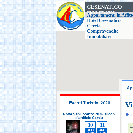
CESENATICO
HOLIDAYS
Casa delle Farfalle,
Appartamenti in Affitt
Milano Marittima
Hotel Cesenatico -
Cervia
Compravendite
Adriatic Golf Club
Immobiliari
Cervia - Milano
Marittima
Mirabilandia Ravenna
Aquafan Riccione
App
Parco Oltremare -
Riccione
Eventi Turistici 2026
Vi
Notte San Lorenzo 2026, fuochi
Notte San Lorenzo 2026, fuochi
Notte
d'artificio Cervia
d'artificio Cervia
Fiabilandia Rimini
10
11
10
11
Lo
AGO
AGO
AGO
AGO
2026
2026
2026
2026