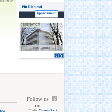
 Cesenatico
Più Richiesti
Appartamenti
CESENATICO
CESENATICO
C
 Sogni
Villa Claudia
Casa Menotti
Follow us
on
Credits:
Thomas Ricci
tico