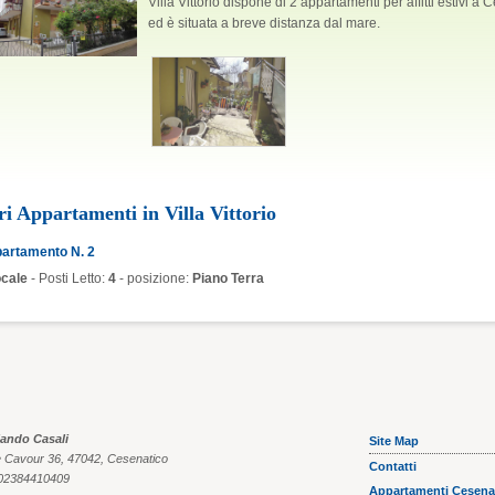
Villa Vittorio dispone di 2 appartamenti per affitti estivi a
ed è situata a breve distanza dal mare.
CESENATICO
CESENATICO
ri Appartamenti in Villa Vittorio
Villa Irene
Villa dei
artamento N. 2
ocale
- Posti Letto:
4
- posizione:
Piano Terra
lando Casali
Site Map
e Cavour 36, 47042, Cesenatico
Contatti
 02384410409
Appartamenti Cesena