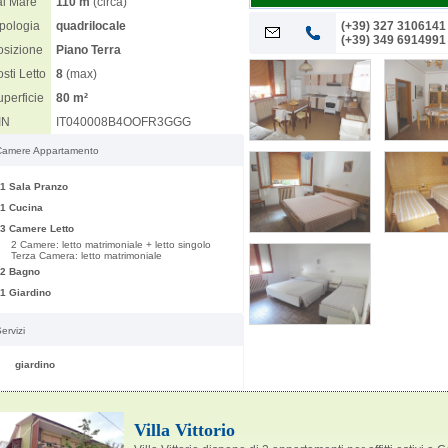
al Mare
110 m
(circa)
2026-08-10
Spiaggia libera Cervia
ipologia
quadrilocale
(+39) 327 3106141
(+39) 349 6914991
osizione
Piano Terra
sti Letto
8
(max)
perficie
80 m²
IN
IT040008B4OOFR3GGG
Camere Appartamento
1 Sala Pranzo
1 Cucina
3 Camere Letto
2 Camere: letto matrimoniale + letto singolo
Terza Camera: letto matrimoniale
2 Bagno
1 Giardino
ervizi
giardino
Villa Vittorio