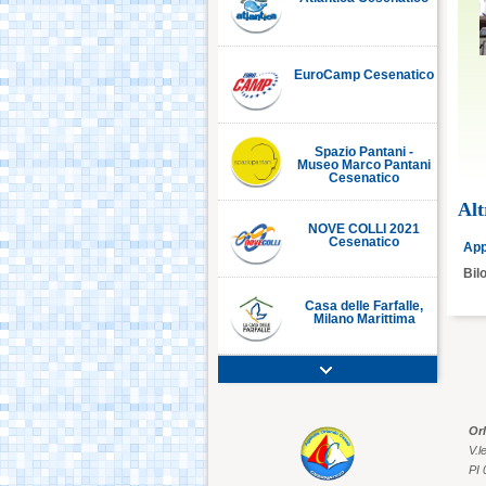
EuroCamp Cesenatico
Spazio Pantani -
Museo Marco Pantani
Cesenatico
Alt
NOVE COLLI 2021
Cesenatico
App
Bil
Casa delle Farfalle,
Milano Marittima
Adriatic Golf Club
Cervia - Milano
Marittima
Or
V.l
Mirabilandia Ravenna
PI