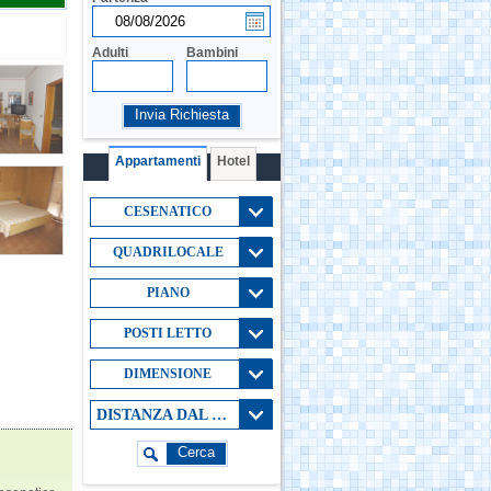
Adulti
Bambini
Invia Richiesta
Appartamenti
Hotel
CESENATICO
QUADRILOCALE
PIANO
POSTI LETTO
DIMENSIONE
DISTANZA DAL MARE
Cerca