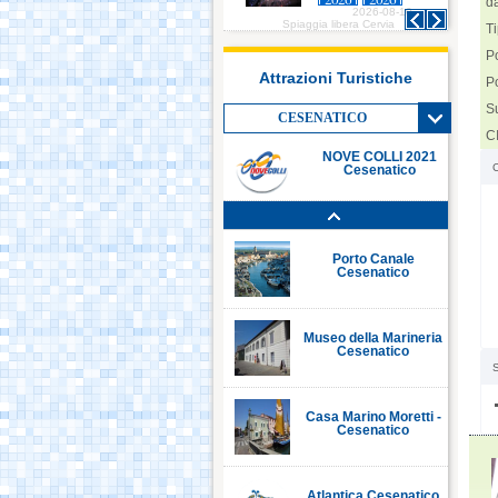
d
2026-08-10
2026-08-10
Italia in Miniatura -
Spiaggia libera Cervia
Spiaggia libera Cervia
T
Rimini
P
Attrazioni Turistiche
Po
Le Navi Acquario -
Su
Cattolica
CESENATICO
C
NOVE COLLI 2021
Cesenatico
Porto Canale Cervia
Porto Canale
Cesenatico
Museo della Marineria
Cesenatico
S
Casa Marino Moretti -
Cesenatico
Atlantica Cesenatico