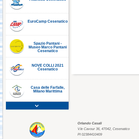
EuroCamp Cesenatico
C
Spazio Pantani -
Museo Marco Pantani
Cesenatico
NOVE COLLI 2021
Cesenatico
Casa delle Farfalle,
Milano Marittima
Adriatic Golf Club
Cervia - Milano
Marittima
Orlando Casali
V.le Cavour 36, 47042, Cesenatico
Mirabilandia Ravenna
PI 02384410409