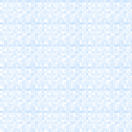
Porto Canale
Cesenatico
Museo della Marineria
Cesenatico
Casa Marino Moretti -
Cesenatico
Atlantica Cesenatico
EuroCamp Cesenatico
Spazio Pantani -
Museo Marco Pantani
Cesenatico