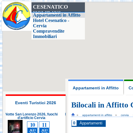
CESENATICO
HOLIDAYS
Casa delle Farfalle,
Appartamenti in Affitto
Milano Marittima
Hotel Cesenatico -
Cervia
Compravendite
Adriatic Golf Club
Immobiliari
Cervia - Milano
Marittima
Mirabilandia Ravenna
Aquafan Riccione
Appartamenti in Affitto
Co
Parco Oltremare -
Riccione
Eventi Turistici 2026
Bilocali in Affitto
 2026, fuochi
Notte San Lorenzo 2026, fuochi
appartamenti in affitto
cervia
 Cervia
Fiabilandia Rimini
d'artificio Cervia
11
10
11
0
Appartamenti
O
AGO
AGO
AGO
6
2026
2026
2026