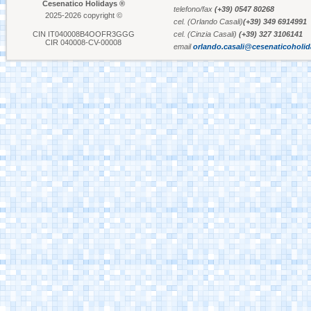
Cesenatico Holidays ®
telefono/fax
(+39) 0547 80268
2025-2026 copyright ©
cel. (Orlando Casali)
(+39) 349 6914991
Aquafan Riccione
CIN IT040008B4OOFR3GGG
cel. (Cinzia Casali)
(+39) 327 3106141
CIR 040008-CV-00008
email
orlando.casali@cesenaticoholi
Parco Oltremare -
Riccione
Fiabilandia Rimini
Italia in Miniatura -
Rimini
Le Navi Acquario -
Cattolica
Porto Canale Cervia