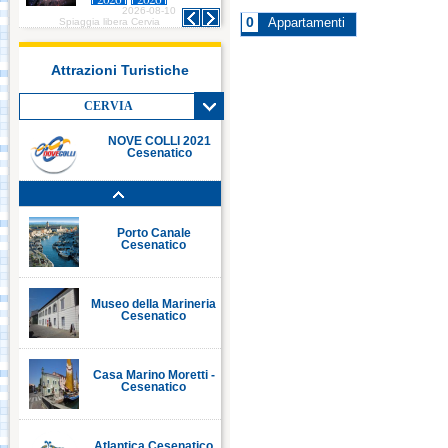
2026-08-10
2026-08-10
Italia in Miniatura -
0
era Cervia
Spiaggia libera Cervia
Appartamenti
Rimini
Attrazioni Turistiche
Le Navi Acquario -
Cattolica
CERVIA
NOVE COLLI 2021
Cesenatico
Porto Canale Cervia
Porto Canale
Cesenatico
Museo della Marineria
Cesenatico
Casa Marino Moretti -
Cesenatico
Atlantica Cesenatico