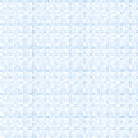
Cesenatico's Canal
Harbour
Maritime Museum
Cesenatico
Marino Moretti's
House - Cesenatico
Atlantica Cesenatico
EuroCamp Cesenatico
Spazio Pantani - Marco
Pantani's Museum
Cesenatico