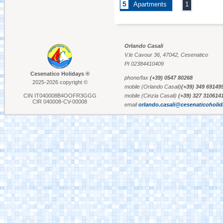
5
Apartments
1
Aquafan Riccione
Orlando Casali
V.le Cavour 36, 47042, Cesenatico
Parco Oltremare -
PI 02384410409
Riccione
Cesenatico Holidays ®
phone/fax
(+39) 0547 80268
2025-2026 copyright ©
mobile (Orlando Casali)
(+39) 349 69149
Fiabilandia Rimini
CIN IT040008B4OOFR3GGG
mobile (Cinzia Casali)
(+39) 327 310614
CIR 040008-CV-00008
email
orlando.casali@cesenaticoholi
Italia in Miniatura -
Rimini
Le Navi Acquarium -
Cattolica
Cervia's Canal
Harbour