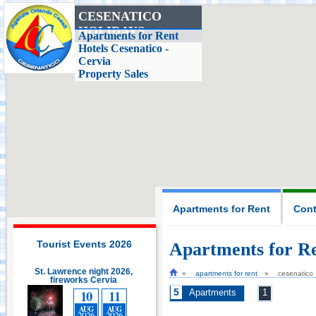
CESENATICO
HOLIDAYS
Casa delle Farfalle,
Apartments for Rent
Milano Marittima
Hotels Cesenatico -
Cervia
Property Sales
Adriatic Golf Club
Cervia - Milano
Marittima
Mirabilandia Ravenna
Aquafan Riccione
Apartments for Rent
Cont
Parco Oltremare -
Riccione
Tourist Events 2026
Apartments for R
St. Lawrence night 2026,
St. Lawrence night 2026,
apartments for rent
cesenatico
fireworks Cervia
Fiabilandia Rimini
fireworks Cervia
10
11
5
10
11
Apartments
1
AUG
AUG
AUG
AUG
2026
2026
2026
2026