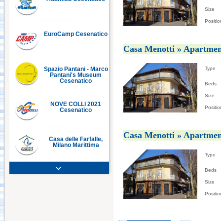
Size
Positio
EuroCamp Cesenatico
Casa Menotti » Apartmen
C
Type
Spazio Pantani - Marco
Pantani's Museum
Cesenatico
Beds
Size
NOVE COLLI 2021
Positio
Cesenatico
Casa Menotti » Apartmen
Casa delle Farfalle,
Milano Marittima
Type
Beds
Adriatic Golf Club
Cervia - Milano
Size
Marittima
Positio
Mirabilandia Ravenna