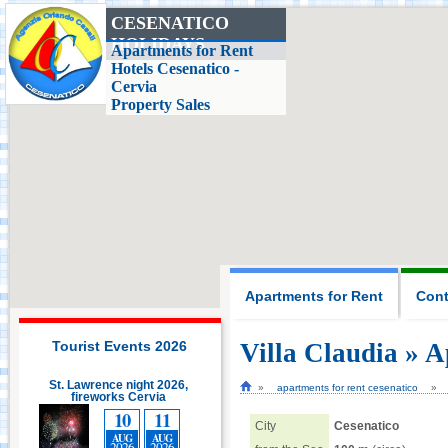
CESENATICO
HOLIDAYS
Casa delle Farfalle,
Apartments for Rent
Milano Marittima
Hotels Cesenatico -
Cervia
Property Sales
Adriatic Golf Club
Cervia - Milano
Marittima
Mirabilandia Ravenna
Aquafan Riccione
Apartments for Rent
Cont
Parco Oltremare -
Riccione
Tourist Events 2026
Villa Claudia » A
wrence night 2026,
St. Lawrence night 2026,
apartments for rent cesenatico
reworks Cervia
Fiabilandia Rimini
fireworks Cervia
10
11
10
11
City
Cesenatico
AUG
AUG
AUG
AUG
2026
2026
2026
2026