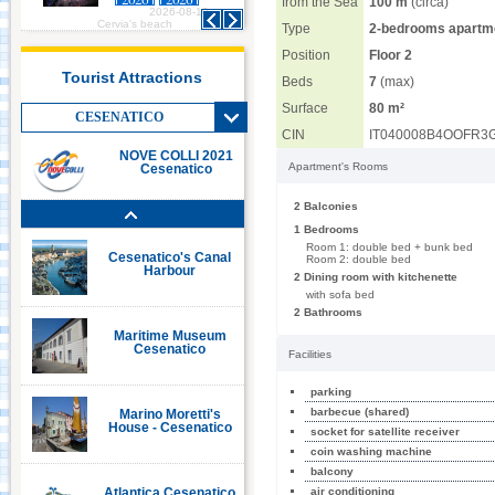
from the Sea
100 m
(circa)
2026-08-10
2026-08-10
Italia in Miniatura -
Cervia's beach
Cervia's beach
Type
2-bedrooms apartm
Rimini
Position
Floor 2
Tourist Attractions
Beds
7
(max)
Le Navi Acquarium -
Surface
80 m²
Cattolica
CESENATICO
CIN
IT040008B4OOFR3
NOVE COLLI 2021
Apartment's Rooms
Cesenatico
Cervia's Canal
Harbour
2 Balconies
1 Bedrooms
Room 1: double bed + bunk bed
Cesenatico's Canal
Room 2: double bed
Harbour
2 Dining room with kitchenette
with sofa bed
2 Bathrooms
Maritime Museum
Cesenatico
Facilities
parking
barbecue (shared)
Marino Moretti's
House - Cesenatico
socket for satellite receiver
coin washing machine
balcony
air conditioning
Atlantica Cesenatico