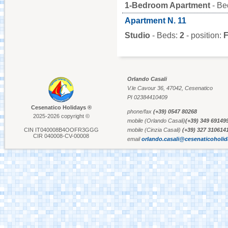
1-Bedroom Apartment
- Be
Cesenatico's Canal
Harbour
Apartment N. 11
Studio
- Beds:
2
- position:
F
Maritime Museum
Cesenatico
Orlando Casali
Marino Moretti's
V.le Cavour 36, 47042, Cesenatico
House - Cesenatico
PI 02384410409
Cesenatico Holidays ®
phone/fax
(+39) 0547 80268
2025-2026 copyright ©
mobile (Orlando Casali)
(+39) 349 69149
Atlantica Cesenatico
CIN IT040008B4OOFR3GGG
mobile (Cinzia Casali)
(+39) 327 310614
CIR 040008-CV-00008
email
orlando.casali@cesenaticoholi
EuroCamp Cesenatico
Spazio Pantani - Marco
Pantani's Museum
Cesenatico