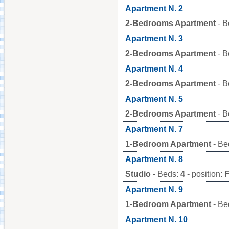
Apartment N. 2
2-Bedrooms Apartment
- B
Aquafan Riccione
Apartment N. 3
2-Bedrooms Apartment
- B
Parco Oltremare -
Riccione
Apartment N. 4
2-Bedrooms Apartment
- B
Fiabilandia Rimini
Apartment N. 5
2-Bedrooms Apartment
- B
Apartment N. 7
Italia in Miniatura -
Rimini
1-Bedroom Apartment
- Be
Apartment N. 8
Le Navi Acquarium -
Studio
- Beds:
4
- position:
F
Cattolica
Apartment N. 9
1-Bedroom Apartment
- Be
Cervia's Canal
Harbour
Apartment N. 10