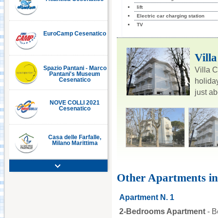
lift
Electric car charging station
TV
EuroCamp Cesenatico
C
Vill
Spazio Pantani - Marco
Villa 
Pantani's Museum
holida
Cesenatico
just a
NOVE COLLI 2021
Cesenatico
Casa delle Farfalle,
Milano Marittima
Adriatic Golf Club
Other Apartments in
Cervia - Milano
Marittima
Apartment N. 1
Mirabilandia Ravenna
2-Bedrooms Apartment
- B